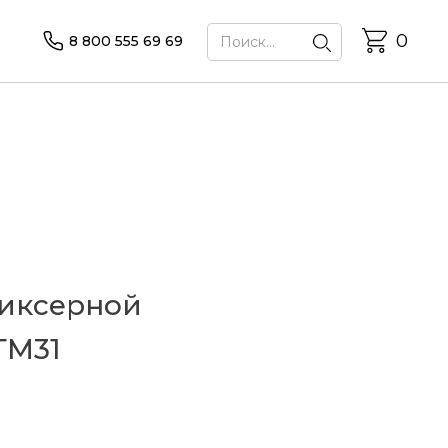
0
8 800 555 69 69
иксерной
ТМ31