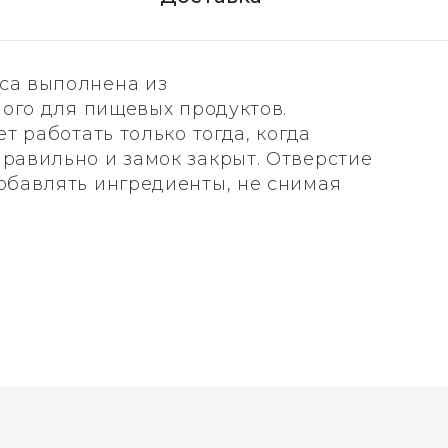
са выполнена из
ного для пищевых продуктов.
 работать только тогда, когда
авильно и замок закрыт. Отверстие
обавлять ингредиенты, не снимая
ненная из силикона, обеспечивает
лотнительная резинка (прокладка)
и мытья.
прокладки и своевременно меняйте