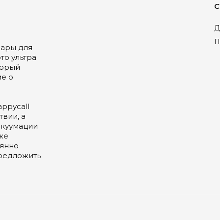
С
Д
П
вары для
то ультра
торый
е о
ppyсall
вии, а
акуумации
же
оянно
редложить