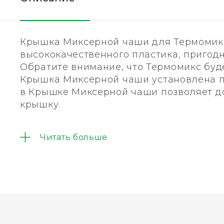
Крышка Миксерной чаши для Термомик
высококачественного пластика, пригод
Обратите внимание, что Термомикс будет
Крышка Миксерной чаши установлена пр
в Крышке Миксерной чаши позволяет д
крышку.
Специальная прокладка Крышки, выпол
Читать больше
плотное примыкание Крышки к Чаше. Уп
— съемная, что облегает процесс ухода 
Пожалуйста, следите за целостностью 
ее (не реже, чем раз в два года).