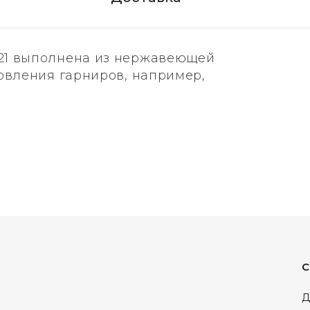
21 выполнена из нержавеющей
овления гарниров, например,
вания фруктовых и овощных соков.
С
Д