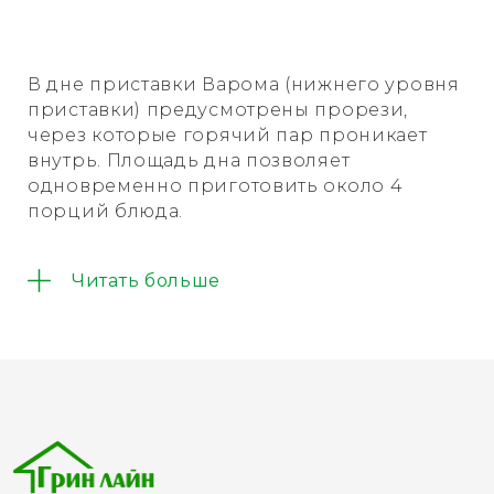
В дне приставки Варома (нижнего уровня
приставки) предусмотрены прорези,
через которые горячий пар проникает
внутрь. Площадь дна позволяет
одновременно приготовить около 4
порций блюда.
Нижний уровень приставки Варома для
Читать больше
Термомикс ™ ТМ5 выполнен из
высококачественного пластика и является
основной частью приставки.