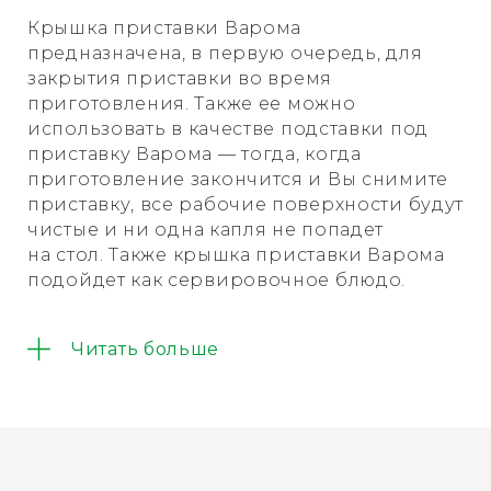
Крышка приставки Варома
предназначена, в
первую очередь, для
закрытия приставки во
время
приготовления. Также ее
можно
использовать в
качестве подставки под
приставку Варома
—
тогда, когда
приготовление закончится и
Вы
снимите
приставку, все рабочие поверхности будут
чистые и
ни
одна капля не
попадет
на
стол. Также крышка приставки Варома
подойдет как сервировочное блюдо.
Крышка приставки Варома для Термомикс
Читать больше
выполнена из высококачественного
пластика.