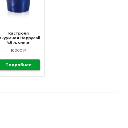
Кастрюля
акуумная Happycall
4,6 л, синяя
10000 ₽
Подробнее