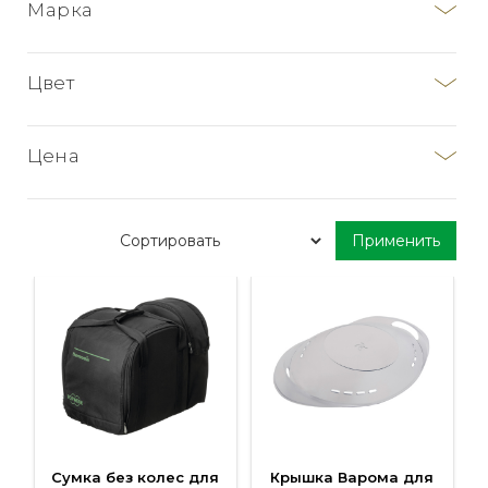
ТМ 5
Марка
ТМ 6
Термомикс
Happycall
Цвет
Цена
Более 10000
Менее 2500 руб
От 2500 до 5000 руб
Сумка без колес для
Крышка Варома для